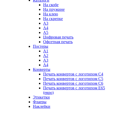
Каталоги
На скобе
На пружине
На клею
На скрепке
А3
А4
А5
Цифровая печать
Офсетная печать
Постеры
А1
А2
А3
А4
Конверты
Печать конвертов с логотипом С4
Печать конвертов с логотипом C5
Печать конвертов с логотипом С6
Печать конвертов с логотипом E65
(евро)
Этикетки
Флаеры
Наклейки