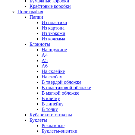
Бумажные коробки
Крафтовые коробки
Полиграфия
Папки
Из пластика
Из картона
Из экокожи
Из кожзама
Блокноты
На пружине
А4
А5
А6
На склейке
На скобах
В твердой обложке
В пластиковой обложке
В мягкой обложке
В клетку
В линейку
В точку
Кубарики и стикеры
Буклеты
Рекламные
Буклеты-визитки