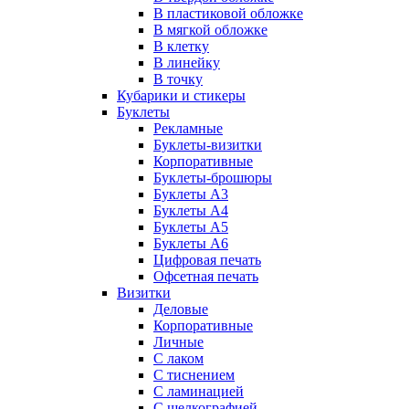
В пластиковой обложке
В мягкой обложке
В клетку
В линейку
В точку
Кубарики и стикеры
Буклеты
Рекламные
Буклеты-визитки
Корпоративные
Буклеты-брошюры
Буклеты А3
Буклеты А4
Буклеты А5
Буклеты А6
Цифровая печать
Офсетная печать
Визитки
Деловые
Корпоративные
Личные
С лаком
C тиснением
С ламинацией
С шелкографией