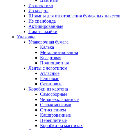
Цветные
Из пластика
Из крафта
Штампы для изготовления бумажных пакетов
Из спанбонда
Активированные
Пакеты-майки
Упаковка
Упаковочная бумага
Калька
Металлизированна
Крафтовая
Полноцветная
Ленты с логотипом
Атласные
Репсовые
Сатиновые
Коробки из картона
Самосборные
Четырехклапанные
С ложементами
С тиснением
Кашированные
Переплетные
Коробки на магнитах