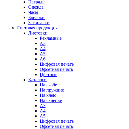
Награды
Одежда
Часы
Брелоки
Зажигалки
Листовая продукция
Листовки
Рекламные
А3
А4
А5
А6
Цифровая печать
Офсетная печать
Цветные
Каталоги
На скобе
На пружине
На клею
На скрепке
А3
А4
А5
Цифровая печать
Офсетная печать