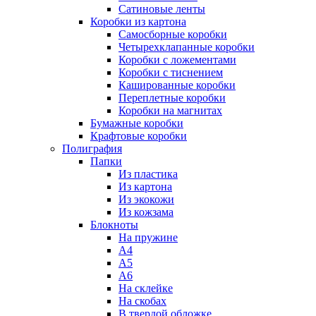
Сатиновые ленты
Коробки из картона
Самосборные коробки
Четырехклапанные коробки
Коробки с ложементами
Коробки с тиснением
Кашированные коробки
Переплетные коробки
Коробки на магнитах
Бумажные коробки
Крафтовые коробки
Полиграфия
Папки
Из пластика
Из картона
Из экокожи
Из кожзама
Блокноты
На пружине
А4
А5
А6
На склейке
На скобах
В твердой обложке