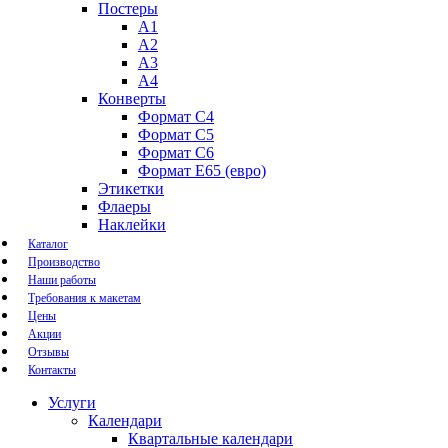
Постеры
А1
А2
А3
А4
Конверты
Формат С4
Формат C5
Формат С6
Формат E65 (евро)
Этикетки
Флаеры
Наклейки
Каталог
Производство
Наши работы
Требования к макетам
Цены
Акции
Отзывы
Контакты
Услуги
Календари
Квартальные календари