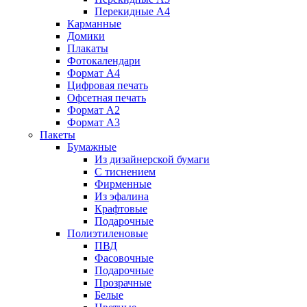
Перекидные А4
Карманные
Домики
Плакаты
Фотокалендари
Формат А4
Цифровая печать
Офсетная печать
Формат А2
Формат А3
Пакеты
Бумажные
Из дизайнерской бумаги
C тиснением
Фирменные
Из эфалина
Крафтовые
Подарочные
Полиэтиленовые
ПВД
Фасовочные
Подарочные
Прозрачные
Белые