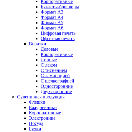
Корпоративные
Буклеты-брошюры
Формат А3
Формат А4
Формат А5
Формат А6
Цифровая печать
Офсетная печать
Визитки
Деловые
Корпоративные
Личные
С лаком
C тиснением
С ламинацией
С шелкографией
Односторонние
Двухсторонние
Сувенирная продукция
Флешки
Ежедневники
Корпоративные
Электроника
Посуда
Ручки