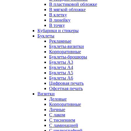
В пластиковой обложке
В мягкой обложке
В клетку
В линейку
В точку
Кубарики и стикеры
Буклеты
Рекламные
Буклеты-визитки
Корпоративные
Буклеты-брошюры
Буклеты А3
Буклеты А4
Буклеты А5
Буклеты А6
Цифровая печать
Офсетная печать
Визитки
Деловые
Корпоративные
Личные
С лаком
C тиснением
С ламинацией
С шелкографией