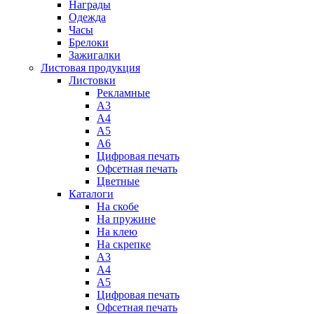
Награды
Одежда
Часы
Брелоки
Зажигалки
Листовая продукция
Листовки
Рекламные
А3
А4
А5
А6
Цифровая печать
Офсетная печать
Цветные
Каталоги
На скобе
На пружине
На клею
На скрепке
А3
А4
А5
Цифровая печать
Офсетная печать