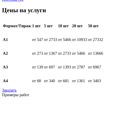
Цены на услуги
Формат/Тираж
1 шт
5 шт
10 шт
20 шт
50 шт
А1
от 547
от 2733
от 5466
от 10933
от 27332
А2
от 273
от 1367
от 2733
от 5466
от 13666
А3
от 139
от 697
от 1393
от 2787
от 6967
А4
от 68
от 340
от 681
от 1361
от 3403
Заказать
Примеры работ