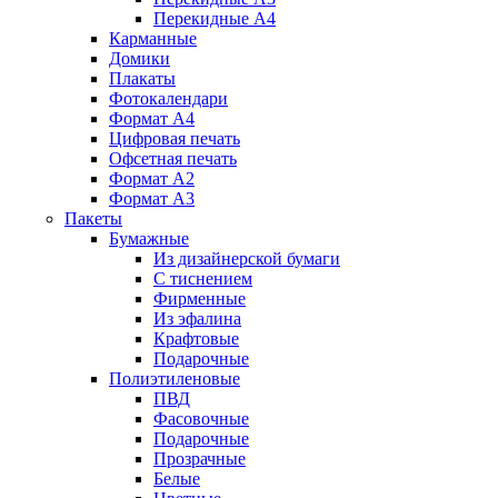
Перекидные А4
Карманные
Домики
Плакаты
Фотокалендари
Формат А4
Цифровая печать
Офсетная печать
Формат А2
Формат А3
Пакеты
Бумажные
Из дизайнерской бумаги
C тиснением
Фирменные
Из эфалина
Крафтовые
Подарочные
Полиэтиленовые
ПВД
Фасовочные
Подарочные
Прозрачные
Белые