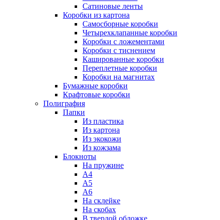
Сатиновые ленты
Коробки из картона
Самосборные коробки
Четырехклапанные коробки
Коробки с ложементами
Коробки с тиснением
Кашированные коробки
Переплетные коробки
Коробки на магнитах
Бумажные коробки
Крафтовые коробки
Полиграфия
Папки
Из пластика
Из картона
Из экокожи
Из кожзама
Блокноты
На пружине
А4
А5
А6
На склейке
На скобах
В твердой обложке