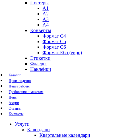
Постеры
А1
А2
А3
А4
Конверты
Формат С4
Формат C5
Формат С6
Формат E65 (евро)
Этикетки
Флаеры
Наклейки
Каталог
Производство
Наши работы
Требования к макетам
Цены
Акции
Отзывы
Контакты
Услуги
Календари
Квартальные календари