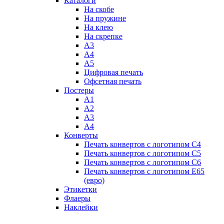
Каталоги
На скобе
На пружине
На клею
На скрепке
А3
А4
А5
Цифровая печать
Офсетная печать
Постеры
А1
А2
А3
А4
Конверты
Печать конвертов с логотипом С4
Печать конвертов с логотипом C5
Печать конвертов с логотипом С6
Печать конвертов с логотипом E65
(евро)
Этикетки
Флаеры
Наклейки