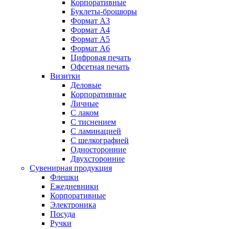
Корпоративные
Буклеты-брошюры
Формат А3
Формат А4
Формат А5
Формат А6
Цифровая печать
Офсетная печать
Визитки
Деловые
Корпоративные
Личные
С лаком
C тиснением
С ламинацией
С шелкографией
Односторонние
Двухсторонние
Сувенирная продукция
Флешки
Ежедневники
Корпоративные
Электроника
Посуда
Ручки