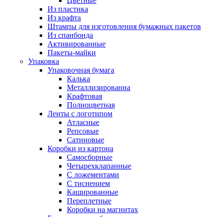
Цветные
Из пластика
Из крафта
Штампы для изготовления бумажных пакетов
Из спанбонда
Активированные
Пакеты-майки
Упаковка
Упаковочная бумага
Калька
Металлизированна
Крафтовая
Полноцветная
Ленты с логотипом
Атласные
Репсовые
Сатиновые
Коробки из картона
Самосборные
Четырехклапанные
С ложементами
С тиснением
Кашированные
Переплетные
Коробки на магнитах