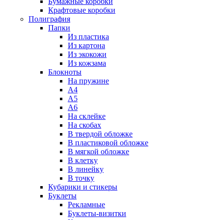
Бумажные коробки
Крафтовые коробки
Полиграфия
Папки
Из пластика
Из картона
Из экокожи
Из кожзама
Блокноты
На пружине
А4
А5
А6
На склейке
На скобах
В твердой обложке
В пластиковой обложке
В мягкой обложке
В клетку
В линейку
В точку
Кубарики и стикеры
Буклеты
Рекламные
Буклеты-визитки