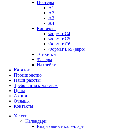
Постеры
А1
А2
А3
А4
Конверты
Формат С4
Формат C5
Формат С6
Формат E65 (евро)
Этикетки
Флаеры
Наклейки
Каталог
Производство
Наши работы
Требования к макетам
Цены
Акции
Отзывы
Контакты
Услуги
Календари
Квартальные календари