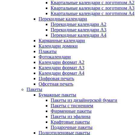
Квартальные календари с логотипом А2
Квартальные календари с логотипом А3
Квартальные календари с логотипом А4
Перекидные календари
Перекидные календари А2
Перекидные календари А3
Перекидные календари А4
Карманные календари
Календари домики
Плакаты
Фотокалендари
Календари формат А2
Календари формат А3
Календари формат А4
Цифровая печать
Офсетная печать
Пакеты
Бумажные пакеты
Пакеты из дизайнерской бумаги
Пакеты с тиснением
Фирменные пакеты
Пакеты из эфалина
Крафтовые пакеты
Подарочные пакеты
Полиэтиленовые пакеты