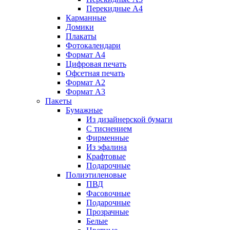
Перекидные А4
Карманные
Домики
Плакаты
Фотокалендари
Формат А4
Цифровая печать
Офсетная печать
Формат А2
Формат А3
Пакеты
Бумажные
Из дизайнерской бумаги
C тиснением
Фирменные
Из эфалина
Крафтовые
Подарочные
Полиэтиленовые
ПВД
Фасовочные
Подарочные
Прозрачные
Белые