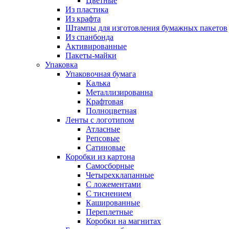
Цветные
Из пластика
Из крафта
Штампы для изготовления бумажных пакетов
Из спанбонда
Активированные
Пакеты-майки
Упаковка
Упаковочная бумага
Калька
Металлизированна
Крафтовая
Полноцветная
Ленты с логотипом
Атласные
Репсовые
Сатиновые
Коробки из картона
Самосборные
Четырехклапанные
С ложементами
С тиснением
Кашированные
Переплетные
Коробки на магнитах