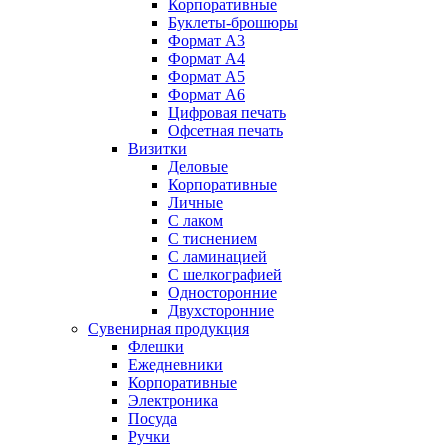
Корпоративные
Буклеты-брошюры
Формат А3
Формат А4
Формат А5
Формат А6
Цифровая печать
Офсетная печать
Визитки
Деловые
Корпоративные
Личные
С лаком
C тиснением
С ламинацией
С шелкографией
Односторонние
Двухсторонние
Сувенирная продукция
Флешки
Ежедневники
Корпоративные
Электроника
Посуда
Ручки