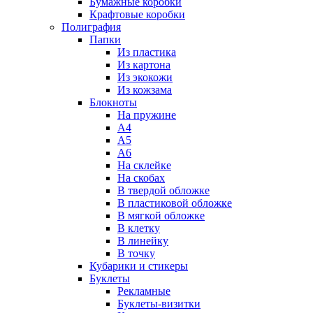
Бумажные коробки
Крафтовые коробки
Полиграфия
Папки
Из пластика
Из картона
Из экокожи
Из кожзама
Блокноты
На пружине
А4
А5
А6
На склейке
На скобах
В твердой обложке
В пластиковой обложке
В мягкой обложке
В клетку
В линейку
В точку
Кубарики и стикеры
Буклеты
Рекламные
Буклеты-визитки