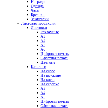
Награды
Одежда
Часы
Брелоки
Зажигалки
Листовая продукция
Листовки
Рекламные
А3
А4
А5
А6
Цифровая печать
Офсетная печать
Цветные
Каталоги
На скобе
На пружине
На клею
На скрепке
А3
А4
А5
Цифровая печать
Офсетная печать