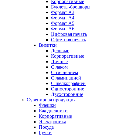
Корпоративные
Буклеты-брошюры
Формат А3
Формат А4
Формат А5
Формат А6
Цифровая печать
Офсетная печать
Визитки
Деловые
Корпоративные
Личные
С лаком
C тиснением
С ламинацией
С шелкографией
Односторонние
Двухсторонние
Сувенирная продукция
Флешки
Ежедневники
Корпоративные
Электроника
Посуда
Ручки