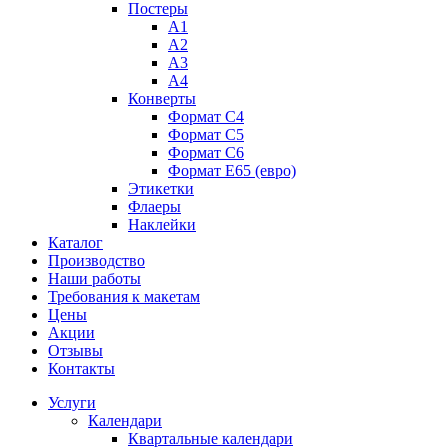
Постеры
А1
А2
А3
А4
Конверты
Формат С4
Формат C5
Формат С6
Формат E65 (евро)
Этикетки
Флаеры
Наклейки
Каталог
Производство
Наши работы
Требования к макетам
Цены
Акции
Отзывы
Контакты
Услуги
Календари
Квартальные календари