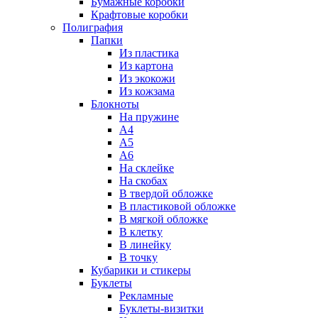
Бумажные коробки
Крафтовые коробки
Полиграфия
Папки
Из пластика
Из картона
Из экокожи
Из кожзама
Блокноты
На пружине
А4
А5
А6
На склейке
На скобах
В твердой обложке
В пластиковой обложке
В мягкой обложке
В клетку
В линейку
В точку
Кубарики и стикеры
Буклеты
Рекламные
Буклеты-визитки