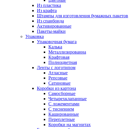
Цветные
Из пластика
Из крафта
Штампы для изготовления бумажных пакетов
Из спанбонда
Активированные
Пакеты-майки
Упаковка
Упаковочная бумага
Калька
Металлизированна
Крафтовая
Полноцветная
Ленты с логотипом
Атласные
Репсовые
Сатиновые
Коробки из картона
Самосборные
Четырехклапанные
С ложементами
С тиснением
Кашированные
Переплетные
Коробки на магнитах