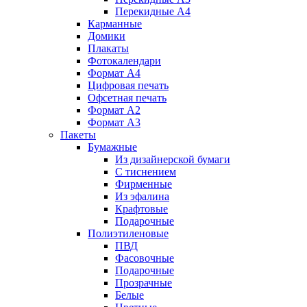
Перекидные А4
Карманные
Домики
Плакаты
Фотокалендари
Формат А4
Цифровая печать
Офсетная печать
Формат А2
Формат А3
Пакеты
Бумажные
Из дизайнерской бумаги
C тиснением
Фирменные
Из эфалина
Крафтовые
Подарочные
Полиэтиленовые
ПВД
Фасовочные
Подарочные
Прозрачные
Белые