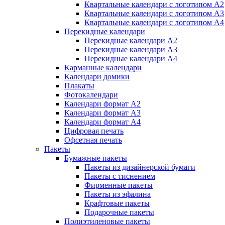
Квартальные календари с логотипом А2
Квартальные календари с логотипом А3
Квартальные календари с логотипом А4
Перекидные календари
Перекидные календари А2
Перекидные календари А3
Перекидные календари А4
Карманные календари
Календари домики
Плакаты
Фотокалендари
Календари формат А2
Календари формат А3
Календари формат А4
Цифровая печать
Офсетная печать
Пакеты
Бумажные пакеты
Пакеты из дизайнерской бумаги
Пакеты с тиснением
Фирменные пакеты
Пакеты из эфалина
Крафтовые пакеты
Подарочные пакеты
Полиэтиленовые пакеты