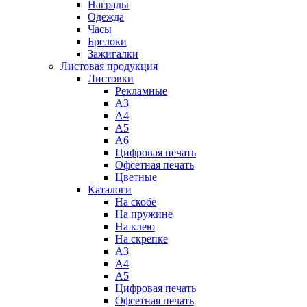
Награды
Одежда
Часы
Брелоки
Зажигалки
Листовая продукция
Листовки
Рекламные
А3
А4
А5
А6
Цифровая печать
Офсетная печать
Цветные
Каталоги
На скобе
На пружине
На клею
На скрепке
А3
А4
А5
Цифровая печать
Офсетная печать