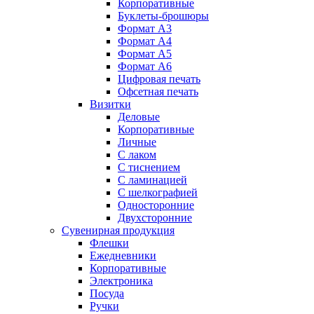
Корпоративные
Буклеты-брошюры
Формат А3
Формат А4
Формат А5
Формат А6
Цифровая печать
Офсетная печать
Визитки
Деловые
Корпоративные
Личные
С лаком
C тиснением
С ламинацией
С шелкографией
Односторонние
Двухсторонние
Сувенирная продукция
Флешки
Ежедневники
Корпоративные
Электроника
Посуда
Ручки