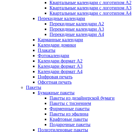
Квартальные календари с логотипом А2
Квартальные календари с логотипом А3
Квартальные календари с логотипом А4
Перекидные календари
Перекидные календари А2
Перекидные календари А3
Перекидные календари А4
Карманные календари
Календари домики
Плакаты
Фотокалендари
Календари формат А2
Календари формат А3
Календари формат А4
Цифровая печать
Офсетная печать
Пакеты
Бумажные пакеты
Пакеты из дизайнерской бумаги
Пакеты с тиснением
Фирменные пакеты
Пакеты из эфалина
Крафтовые пакеты
Подарочные пакеты
Полиэтиленовые пакеты