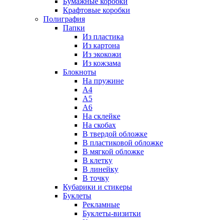
Бумажные коробки
Крафтовые коробки
Полиграфия
Папки
Из пластика
Из картона
Из экокожи
Из кожзама
Блокноты
На пружине
А4
А5
А6
На склейке
На скобах
В твердой обложке
В пластиковой обложке
В мягкой обложке
В клетку
В линейку
В точку
Кубарики и стикеры
Буклеты
Рекламные
Буклеты-визитки