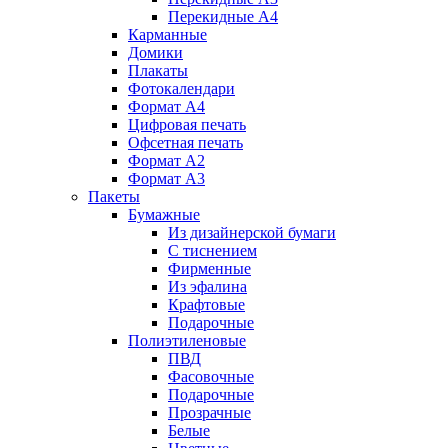
Перекидные А4
Карманные
Домики
Плакаты
Фотокалендари
Формат А4
Цифровая печать
Офсетная печать
Формат А2
Формат А3
Пакеты
Бумажные
Из дизайнерской бумаги
C тиснением
Фирменные
Из эфалина
Крафтовые
Подарочные
Полиэтиленовые
ПВД
Фасовочные
Подарочные
Прозрачные
Белые