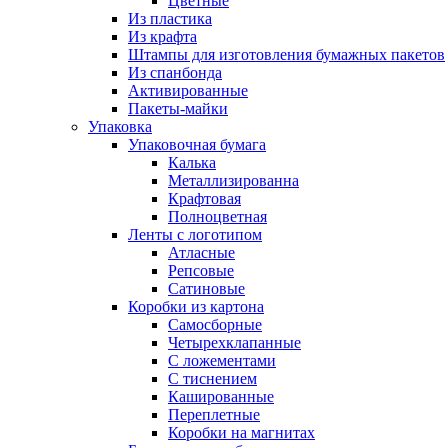
Цветные
Из пластика
Из крафта
Штампы для изготовления бумажных пакетов
Из спанбонда
Активированные
Пакеты-майки
Упаковка
Упаковочная бумага
Калька
Металлизированна
Крафтовая
Полноцветная
Ленты с логотипом
Атласные
Репсовые
Сатиновые
Коробки из картона
Самосборные
Четырехклапанные
С ложементами
С тиснением
Кашированные
Переплетные
Коробки на магнитах