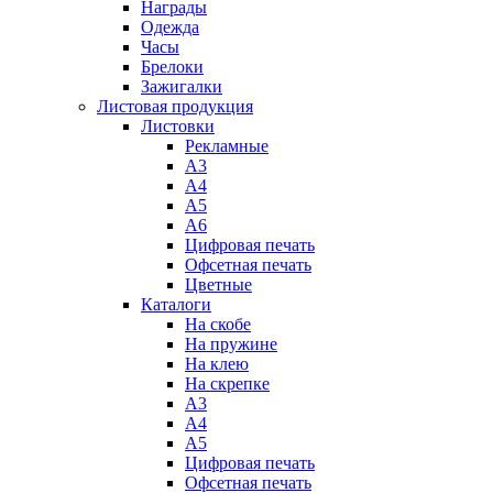
Награды
Одежда
Часы
Брелоки
Зажигалки
Листовая продукция
Листовки
Рекламные
А3
А4
А5
А6
Цифровая печать
Офсетная печать
Цветные
Каталоги
На скобе
На пружине
На клею
На скрепке
А3
А4
А5
Цифровая печать
Офсетная печать