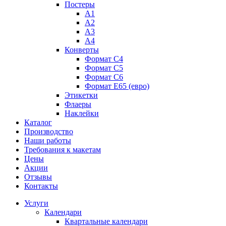
Постеры
А1
А2
А3
А4
Конверты
Формат С4
Формат C5
Формат С6
Формат E65 (евро)
Этикетки
Флаеры
Наклейки
Каталог
Производство
Наши работы
Требования к макетам
Цены
Акции
Отзывы
Контакты
Услуги
Календари
Квартальные календари