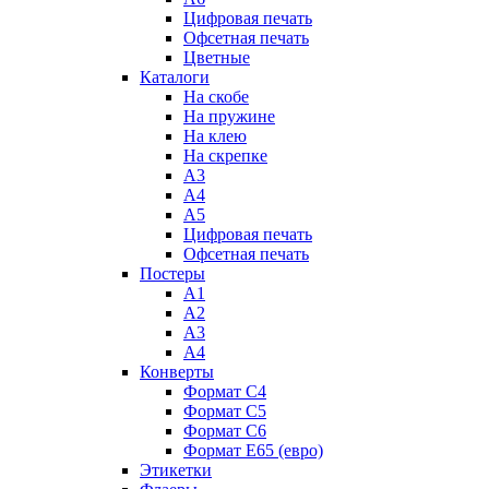
Цифровая печать
Офсетная печать
Цветные
Каталоги
На скобе
На пружине
На клею
На скрепке
А3
А4
А5
Цифровая печать
Офсетная печать
Постеры
А1
А2
А3
А4
Конверты
Формат С4
Формат C5
Формат С6
Формат E65 (евро)
Этикетки