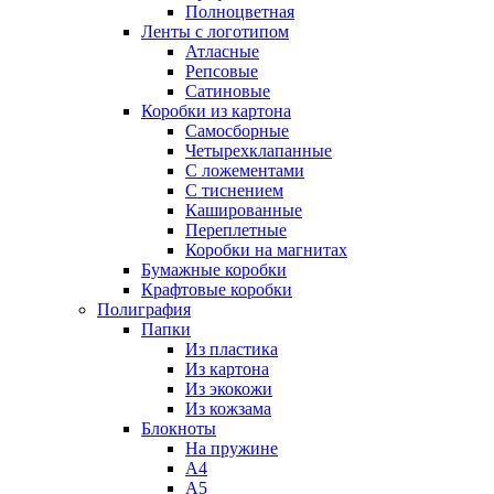
Полноцветная
Ленты с логотипом
Атласные
Репсовые
Сатиновые
Коробки из картона
Самосборные
Четырехклапанные
С ложементами
С тиснением
Кашированные
Переплетные
Коробки на магнитах
Бумажные коробки
Крафтовые коробки
Полиграфия
Папки
Из пластика
Из картона
Из экокожи
Из кожзама
Блокноты
На пружине
А4
А5