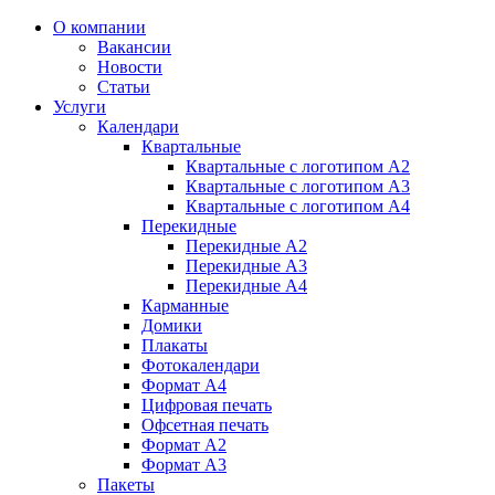
О компании
Вакансии
Новости
Статьи
Услуги
Календари
Квартальные
Квартальные с логотипом А2
Квартальные с логотипом А3
Квартальные с логотипом А4
Перекидные
Перекидные А2
Перекидные А3
Перекидные А4
Карманные
Домики
Плакаты
Фотокалендари
Формат А4
Цифровая печать
Офсетная печать
Формат А2
Формат А3
Пакеты