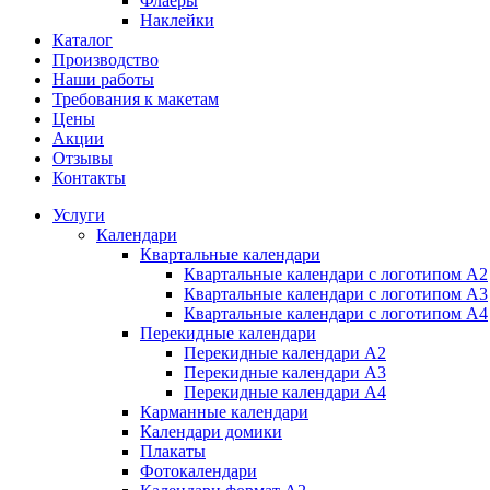
Флаеры
Наклейки
Каталог
Производство
Наши работы
Требования к макетам
Цены
Акции
Отзывы
Контакты
Услуги
Календари
Квартальные календари
Квартальные календари с логотипом А2
Квартальные календари с логотипом А3
Квартальные календари с логотипом А4
Перекидные календари
Перекидные календари А2
Перекидные календари А3
Перекидные календари А4
Карманные календари
Календари домики
Плакаты
Фотокалендари