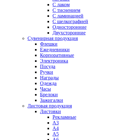
С лаком
C тиснением
С ламинацией
С шелкографией
Односторонние
Двухсторонние
Сувенирная продукция
Флешки
Ежедневники
Корпоративные
Электроника
Посуда
Ручки
Награды
Одежда
Часы
Брелоки
Зажигалки
Листовая продукция
Листовки
Рекламные
А3
А4
А5
А6