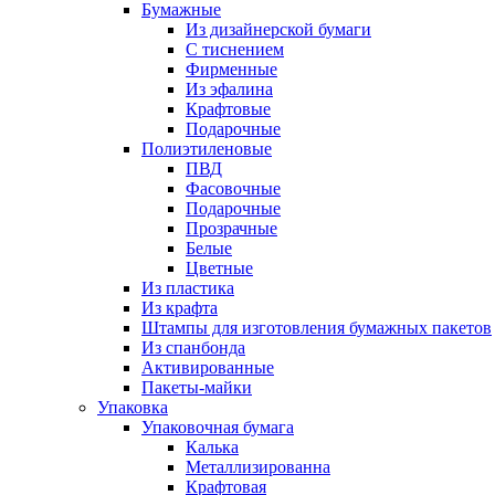
Бумажные
Из дизайнерской бумаги
C тиснением
Фирменные
Из эфалина
Крафтовые
Подарочные
Полиэтиленовые
ПВД
Фасовочные
Подарочные
Прозрачные
Белые
Цветные
Из пластика
Из крафта
Штампы для изготовления бумажных пакетов
Из спанбонда
Активированные
Пакеты-майки
Упаковка
Упаковочная бумага
Калька
Металлизированна
Крафтовая