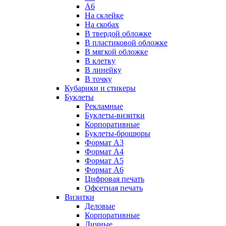
А6
На склейке
На скобах
В твердой обложке
В пластиковой обложке
В мягкой обложке
В клетку
В линейку
В точку
Кубарики и стикеры
Буклеты
Рекламные
Буклеты-визитки
Корпоративные
Буклеты-брошюры
Формат А3
Формат А4
Формат А5
Формат А6
Цифровая печать
Офсетная печать
Визитки
Деловые
Корпоративные
Личные