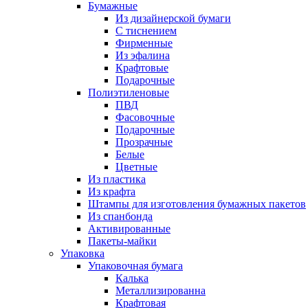
Бумажные
Из дизайнерской бумаги
C тиснением
Фирменные
Из эфалина
Крафтовые
Подарочные
Полиэтиленовые
ПВД
Фасовочные
Подарочные
Прозрачные
Белые
Цветные
Из пластика
Из крафта
Штампы для изготовления бумажных пакетов
Из спанбонда
Активированные
Пакеты-майки
Упаковка
Упаковочная бумага
Калька
Металлизированна
Крафтовая