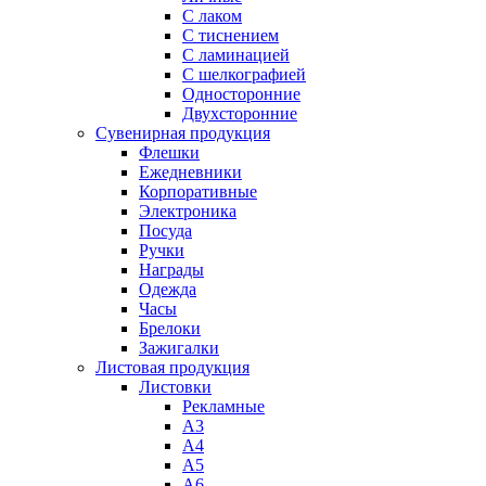
С лаком
C тиснением
С ламинацией
С шелкографией
Односторонние
Двухсторонние
Сувенирная продукция
Флешки
Ежедневники
Корпоративные
Электроника
Посуда
Ручки
Награды
Одежда
Часы
Брелоки
Зажигалки
Листовая продукция
Листовки
Рекламные
А3
А4
А5
А6