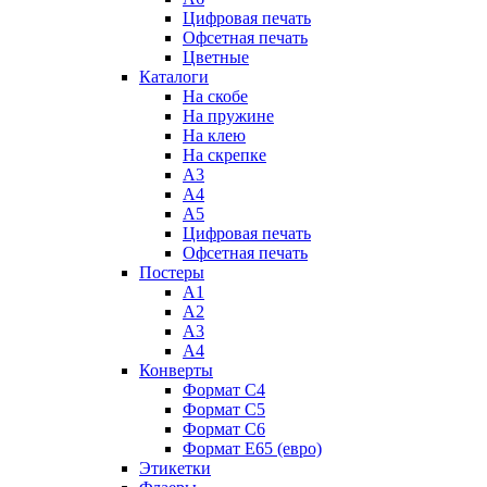
Цифровая печать
Офсетная печать
Цветные
Каталоги
На скобе
На пружине
На клею
На скрепке
А3
А4
А5
Цифровая печать
Офсетная печать
Постеры
А1
А2
А3
А4
Конверты
Формат С4
Формат C5
Формат С6
Формат E65 (евро)
Этикетки