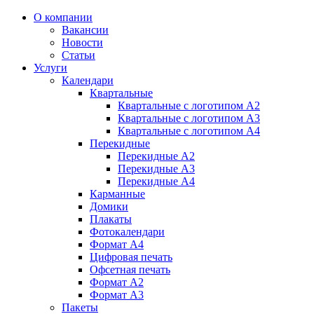
О компании
Вакансии
Новости
Статьи
Услуги
Календари
Квартальные
Квартальные с логотипом А2
Квартальные с логотипом А3
Квартальные с логотипом А4
Перекидные
Перекидные А2
Перекидные А3
Перекидные А4
Карманные
Домики
Плакаты
Фотокалендари
Формат А4
Цифровая печать
Офсетная печать
Формат А2
Формат А3
Пакеты