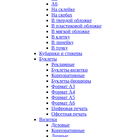
А6
На склейке
На скобах
В твердой обложке
В пластиковой обложке
В мягкой обложке
В клетку
В линейку
В точку
Кубарики и стикеры
Буклеты
Рекламные
Буклеты-визитки
Корпоративные
Буклеты-брошюры
Формат А3
Формат А4
Формат А5
Формат А6
Цифровая печать
Офсетная печать
Визитки
Деловые
Корпоративные
Личные