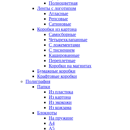
Полноцветная
Ленты с логотипом
Атласные
Репсовые
Сатиновые
Коробки из картона
Самосборные
Четырехклапанные
С ложементами
С тиснением
Кашированные
Переплетные
Коробки на магнитах
Бумажные коробки
Крафтовые коробки
Полиграфия
Папки
Из пластика
Из картона
Из экокожи
Из кожзама
Блокноты
На пружине
А4
А5